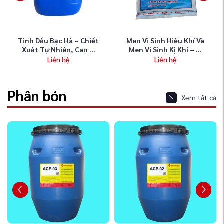
Tinh Dầu Bạc Hà – Chiết
Men Vi Sinh Hiếu Khí Và
Xuất Tự Nhiên, Can ...
Men Vi Sinh Kị Khí – ...
Liên hệ
Liên hệ
Phân bón
Xem tất cả