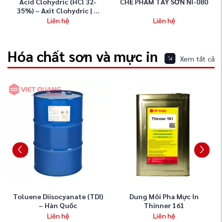
2-
CHẾ PHẨM TẨY SƠN NI-080
Hóa Chất Phosphate Lau
...
W-588
Liên hệ
Liên hệ
Hóa chất sơn và mực in
Xem tất cả
 (TDI)
Dung Môi Pha Mực In
Dung Môi Pha Sơn, Thin
Thinner 161
130
Liên hệ
Liên hệ