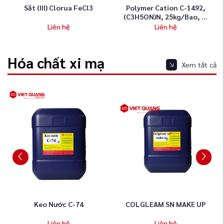
Sắt (III) Clorua FeCl3
Polymer Cation C-1492,
(C3H5ON)n, 25kg/bao, ...
Liên hệ
Liên hệ
Hóa chất xi mạ
Xem tất cả
Keo Nước C-74
COLGLEAM SN MAKE UP
Liên hệ
Liên hệ