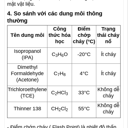
mặt vật liệu.
4. So sánh với các dung môi thông
thường
Công
Điểm
Trạng
Tên dung môi
thức hóa
chớp
thái cháy
học
cháy (°C)
nổ
Isopropanol
C
H
O
-20°C
Ít cháy
3
6
(IPA)
Dimethyl
Formaldehyde
C
H
4°C
Ít cháy
7
8
(Acetone)
Trichloroethylene
Không dễ
C
HCl
33°C
2
3
(TCE)
cháy
Không dễ
Thinner 138
CH
Cl
55°C
2
2
cháy
- Điểm chớp cháy ( Flash Point) là nhiệt độ thấp