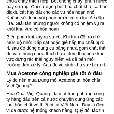
chữa cháy thích hợp: Bọt chống cháy, phun nước
hay sương. Chỉ sử dụng bột hóa chất khô, carbon
dioxit, cát hay đất cho các vu hỏa hoạn nhỏ.
Không sử dụng vòi phun nước có áp lực để dập
lửa. Giải tán những người không có nhiệm vụ ra
khỏi khu vực có hỏa hoạn
Biện pháp khi xảy ra sự cố: Khi tràn đổ, rò rỉ ở
mức độ nhỏ: Dấp cát hoặc giẻ hấp thụ chất bị rò
rỉ, sau đó dùng dụng cụ bằng nhựa gom chất thải
đó vào thùng chứa thích hợp, đem thải bỏ ở khu
vực đựng rác thải nguy hiểm và để bên môi
trường đến xử lý. Sau đó vệ sinh khu vực bị rò rỉ.
Mua Acetone công nghiệp giá tốt ở đâu
Lý do nên mua Dung môi Acetone tại hóa chất
Việt Quang?
Hóa Chất Việt Quang - là một trong những công
ty hàng đầu trên cả nước chuyên cung ứng các
loại hóa chất và thiết bị tại Việt Nam. Đây là đơn
vị đã được hệ thống khách hàng, Quý đối tác tin