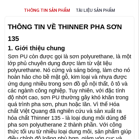
THÔNG TIN SẢN PHẨM
TÀI LIỆU SẢN PHẨM
THÔNG TIN VỀ THINNER PHA SƠN
135
1. Giới thiệu chung
Sơn PU còn được gọi là sơn polyurethane, là một
lớp phủ chuyên dụng được làm từ vật liệu
polyurethane. Nó cứng và sáng bóng, làm cho nó
hoàn hảo cho bề mặt gỗ, kim loại và nhựa được
ứng dụng nhiều trong sơn đồ gỗ nội thất, ô tô và
các ngành công nghiệp. Tuy nhiên, với đặc tính
độ nhớt cao, sơn PU thường gây khó khăn trong
quá trình pha sơn, phun hoặc lăn. Vì thế Hóa
chất Việt Quang đã nghiên cứu và sản xuất ra
hóa chất Thinner 135 - là loại dung môi dùng để
pha sơn polyutherane 2 thành phần. Với công
thức tối ưu từ nhiều loại dung môi, sản phẩm giúp
điều chỉnh độ loãng phù hợp, giảm vón cục và