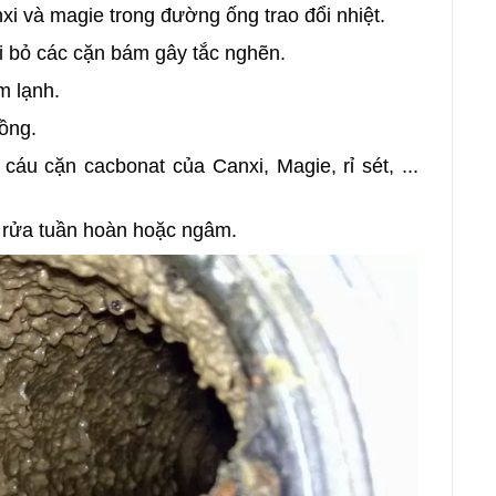
nxi và magie trong đường ống trao đổi nhiệt.
ại bỏ các cặn bám gây tắc nghẽn.
àm lạnh.
ồng.
áu cặn cacbonat của Canxi, Magie, rỉ sét, ...
 rửa tuần hoàn hoặc ngâm.