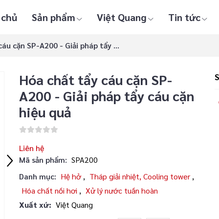
 chủ
Sản phẩm
Việt Quang
Tin tức
áu cặn SP-A200 - Giải pháp tẩy ...
Hóa chất tẩy cáu cặn SP-
A200 - Giải pháp tẩy cáu cặn
hiệu quả
Liên hệ
Mã sản phẩm:
SPA200
Danh mục:
Hệ hở
,
Tháp giải nhiệt, Cooling tower
,
Hóa chất nồi hơi
,
Xử lý nước tuần hoàn
Xuất xứ:
Việt Quang