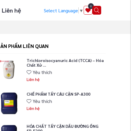
0
Liên hệ
Select Language
▼
SẢN PHẨM LIÊN QUAN
Trichloroisocyanuric Acid (TCCA) – Hóa
Chất Xử ...
Yêu thích
Liên hệ
CHẾ PHẨM TẨY CÁU CẶN SP-A300
Yêu thích
Liên hệ
HÓA CHẤT TẨY CẶN DẦU ĐƯỜNG ỐNG
SP-E200