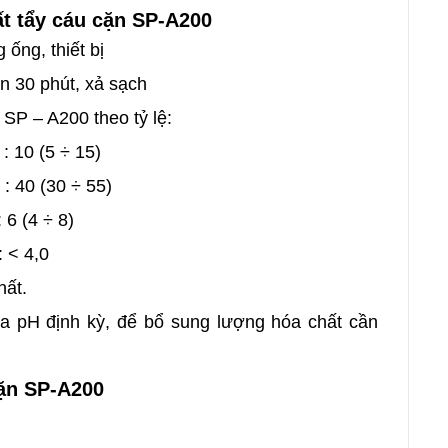
ất tẩy cáu cặn SP-A200
ống, thiết bị
 30 phút, xả sạch
SP – A200 theo tỷ lệ:
(5 ÷ 15)
 (30 ÷ 55)
4 ÷ 8)
,0
hất.
tra pH định kỳ, để bổ sung lượng hóa chất cần
cặn SP-A200