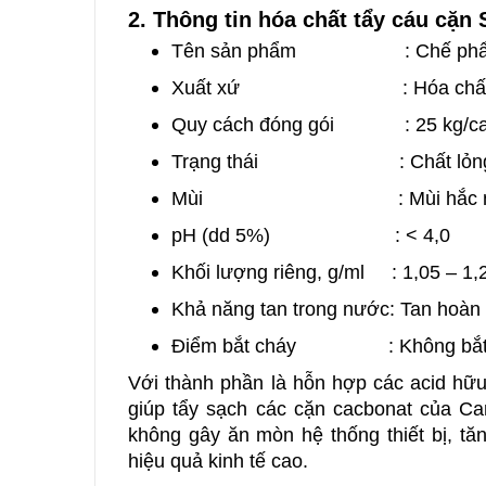
2. Thông tin hóa chất tẩy cáu cặn
Tên sản phẩm : Chế phẩm t
Xuất xứ : Hóa chất Vi
Quy cách đóng gói : 25 kg/c
Trạng thái : Chất lỏng kh
Mùi : Mùi hắc n
pH (dd 5%) : < 4,0
Khối lượng riêng, g/ml : 1,05 – 1,
Khả năng tan trong nước: Tan hoàn
Điểm bắt cháy : Không bắt
Với thành phần là hỗn hợp các acid hữu
giúp tẩy sạch các cặn cacbonat của Ca
không gây ăn mòn hệ thống thiết bị, tăn
hiệu quả kinh tế cao.