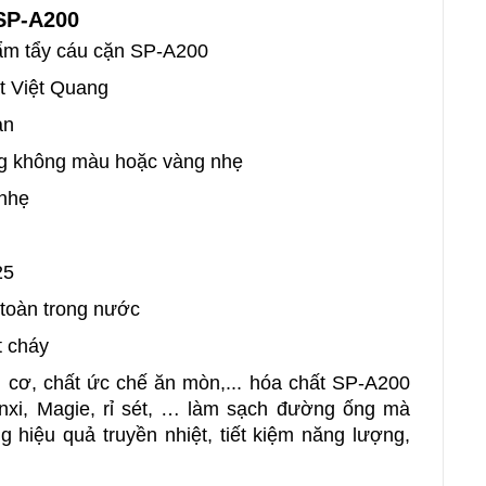
 SP-A200
ẩy cáu cặn SP-A200
ệt Quang
an
ông màu hoặc vàng nhẹ
hẹ
25
 toàn trong nước
 cháy
 cơ, chất ức chế ăn mòn,... hóa chất SP-A200
nxi, Magie, rỉ sét, … làm sạch đường ống mà
g hiệu quả truyền nhiệt, tiết kiệm năng lượng,