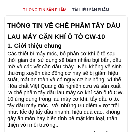
THÔNG TIN SẢN PHẨM
TÀI LIỆU SẢN PHẨM
THÔNG TIN VỀ CHẾ PHẨM TẨY DẦU
LAU MÁY CẶN KHÍ Ô TÔ CW-10
1. Giới thiệu chung
Các thiết bị máy móc, bộ phận cơ khí ô tô sau
thời gian dài sử dụng sẽ bám nhiều bụi bẩn, dầu
mỡ và các vết cặn dầu cháy. Nếu không vệ sinh
thường xuyên các động cơ này sẽ bị giảm hiệu
suất, mất an toàn và có nguy cơ hư hỏng. Vì thế
Hóa chất Việt Quang đã nghiên cứu và sản xuất
ra chế phẩm tẩy dầu lau máy cơ khí cặn ô tô CW-
10 ứng dụng trong lau máy cơ khí, tẩy dầu ô tô,
tẩy dầu máy móc...với những ưu điểm vượt trội
như: tốc độ tẩy dầu nhanh, hiệu quả cao, không
gây ăn mòn hay biến tính bề mặt kim loại, thân
thiện với môi trường..