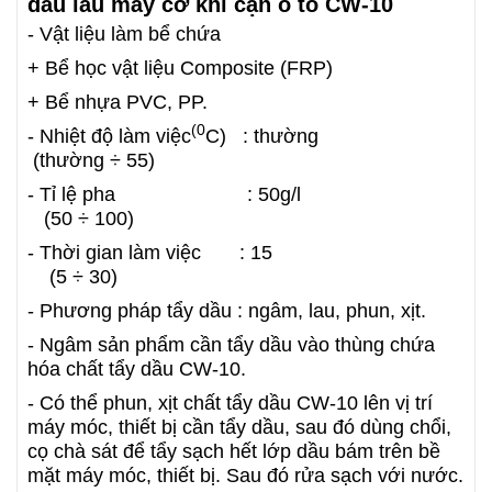
dầu lau máy cơ khí cặn ô tô CW-10
- Vật liệu làm bể chứa
+ Bể học vật liệu Composite (FRP)
+ Bể nhựa PVC, PP.
(0
- Nhiệt độ làm việc
C) : thường
(thường ÷ 55)
- Tỉ lệ pha : 50g/l
(50 ÷ 100)
- Thời gian làm việc : 15
(5 ÷ 30)
- Phương pháp tẩy dầu : ngâm, lau, phun, xịt.
- Ngâm sản phẩm cần tẩy dầu vào thùng chứa
hóa chất tẩy dầu CW-10.
- Có thể phun, xịt chất tẩy dầu CW-10 lên vị trí
máy móc, thiết bị cần tẩy dầu, sau đó dùng chổi,
cọ chà sát để tẩy sạch hết lớp dầu bám trên bề
mặt máy móc, thiết bị. Sau đó rửa sạch với nước.