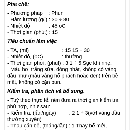
Pha chế:
- Phương pháp : Phun
- Hàm lượng (g/l) : 30 ÷ 80
- Nhiệt độ : 45 oC
- Thời gian (phút) : 15
Tiêu chuẩn làm việc
- TA, (ml) : 15 15 ÷ 30
- Nhiệt độ, (0C) : thường
- Thời gian phơi, (phút) : 3 1 ÷ 5 Sục khí nhẹ.
- Màu hơi trắng sữa, đồng nhất, không có váng
dầu như (màu vàng hổ phách hoặc đen) trên bề
mặt, không có cặn bùn.
Kiểm tra, phân tích và bổ sung.
- Tuỳ theo thực tế, nên đưa ra thời gian kiểm tra
phù hợp, như sau:
- Kiểm tra, (lần/ngày) : 2 1 ÷ 3(vớt váng dầu
thường xuyên)
- Thau cặn bể, (tháng/lần) : 1 Thay bể mới,