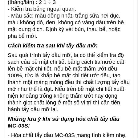
(tháng/lần) : 2 1 ÷ 3
- Kiểm tra bằng ngoại quan:
- Màu sắc: màu đồng nhất, trắng sữa hơi đục,
màu không đỏ, đen, không có váng dầu trên bề
mặt dung dịch. Định kỳ vét bùn, thau bể, hoặc
pha bể mới.
Cách kiểm tra sau khi tẩy dầu mỡ:
Sau quá trình tẩy dầu mỡ, ta có thể kiểm tra độ
sạch của bề mặt chi tiết bằng cách tia nước cất
lên bề mặt chi tiết, nếu bề mặt thấm ướt đều
100%, tức là khắp bề mặt chi tiết ướt đều, tạo
thành một màng mỏng đều thì chất lượng tẩy dầu
mỡ như thế là đạt. Nếu trên bề mặt chi tiết xuất
hiện khoảng trống không thấm ướt hay đọng
thành giọt chất lỏng ở một số vị trí thì cần tiến
hành tẩy dầu mỡ lại.
Những lưu ý khi sử dụng hóa chất tẩy dầu
MC-03S:
- Hóa chất tẩy dầu MC-03S mang tính kiềm nhẹ,