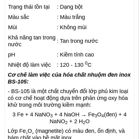
Trạng thái tồn tại
: Dạng bột
Màu sắc
: Màu trắng
Mùi
: Không mùi
Khả năng tan trong
: Tan trong nước
nước
pH
: Kiềm tính cao
0
Nhiệt độ làm việc
: 120 - 130
C
Cơ chế làm việc của hóa chất nhuộm đen inox
BS-105:
- BS-105 là một chất chuyển đổi lớp phủ kim loại
có cơ chế hoạt động dựa trên phản ứng oxy hóa
khử trong môi trường kiềm mạnh:
3 Fe + 4 NaNO
​+ 4 NaOH → Fe
O
​(đen) + 4
3
3​
4
NaNO
​ + 2 H
​O
2
2
Lớp Fe
O
(magnetite) có màu đen, ổn định, và
₃
₄
bám chặt vào bề mặt inox