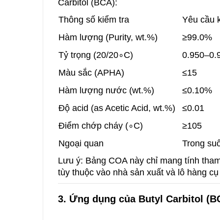
Carbitol (BCA):
Thông số kiểm tra
Yêu cầu k
Hàm lượng (Purity, wt.%)
≥99.0%
Tỷ trọng (20/20∘C)
0.950–0.
Màu sắc (APHA)
≤15
Hàm lượng nước (wt.%)
≤0.10%
Độ acid (as Acetic Acid, wt.%)
≤0.01
Điểm chớp cháy (∘C)
≥105
Ngoại quan
Trong su
Lưu ý: Bảng COA này chỉ mang tính tham 
tùy thuộc vào nhà sản xuất và lô hàng cụ 
3. Ứng dụng của Butyl Carbitol (