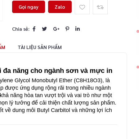
Gọi ngay
Zalo
Chia sẻ:
ẨM
TÀI LIỆU SẢN PHẨM
i đa năng cho ngành sơn và mực in
hylene Glycol Monobutyl Ether (C8​H18​O3​), là
cấp được ứng dụng rộng rãi trong nhiều ngành
khả năng hòa tan vượt trội và vai trò như một
họn lý tưởng để cải thiện chất lượng sản phẩm.
t về dung môi Butyl Carbitol và những lợi ích