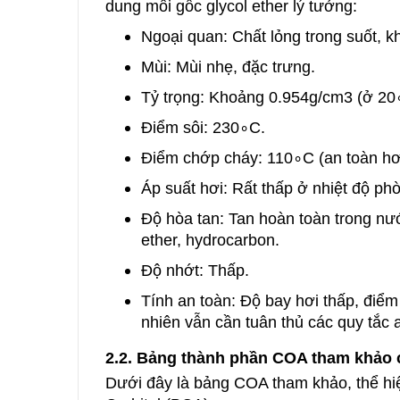
dung môi gốc glycol ether lý tưởng:
Ngoại quan: Chất lỏng trong suốt, 
Mùi: Mùi nhẹ, đặc trưng.
Tỷ trọng: Khoảng 0.954g/cm3 (ở 20
Điểm sôi: 230∘C.
Điểm chớp cháy: 110∘C (an toàn hơn
Áp suất hơi: Rất thấp ở nhiệt độ ph
Độ hòa tan: Tan hoàn toàn trong n
ether, hydrocarbon.
Độ nhớt: Thấp.
Tính an toàn: Độ bay hơi thấp, điểm
nhiên vẫn cần tuân thủ các quy tắc 
2.2. Bảng thành phần COA tham khảo c
Dưới đây là bảng COA tham khảo, thể hiệ