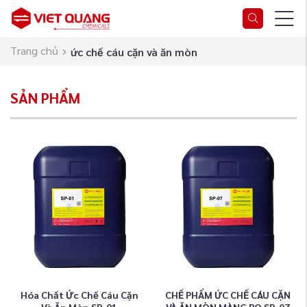
Trang chủ
ức chế cáu cặn và ăn mòn
SẢN PHẨM
Hóa Chất Ức Chế Cáu Cặn
CHẾ PHẨM ỨC CHẾ CÁU CẶN
Và Ăn Mòn SP-01
VÀ ĂN MÒN MÀNG RO SP-07