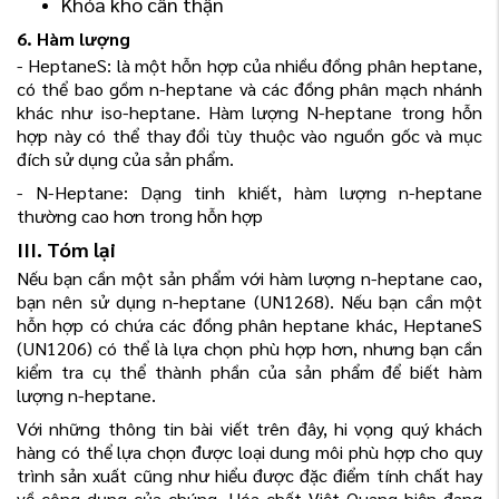
Khóa kho cẩn thận
6. Hàm lượng
- HeptaneS: là một hỗn hợp của nhiều đồng phân heptane,
có thể bao gồm n-heptane và các đồng phân mạch nhánh
khác như iso-heptane. Hàm lượng N-heptane trong hỗn
hợp này có thể thay đổi tùy thuộc vào nguồn gốc và mục
đích sử dụng của sản phẩm.
- N-Heptane: Dạng tinh khiết, hàm lượng n-heptane
thường cao hơn trong hỗn hợp
III. Tóm lại
Nếu bạn cần một sản phẩm với hàm lượng n-heptane cao,
bạn nên sử dụng n-heptane (UN1268). Nếu bạn cần một
hỗn hợp có chứa các đồng phân heptane khác, HeptaneS
(UN1206) có thể là lựa chọn phù hợp hơn, nhưng bạn cần
kiểm tra cụ thể thành phần của sản phẩm để biết hàm
lượng n-heptane.
Với những thông tin bài viết trên đây, hi vọng quý khách
hàng có thể lựa chọn được loại dung môi phù hợp cho quy
trình sản xuất cũng như hiểu được đặc điểm tính chất hay
về công dụng của chúng. Hóa chất Việt Quang hiện đang