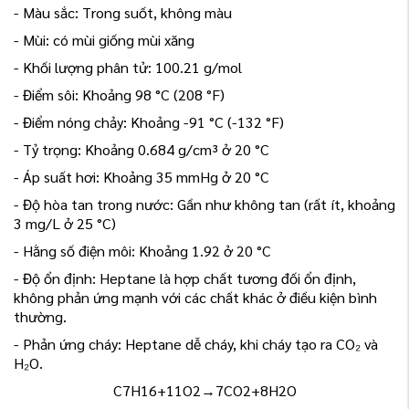
- Màu sắc: Trong suốt, không màu
- Mùi: có mùi giống mùi xăng
- Khối lượng phân tử: 100.21 g/mol
- Điểm sôi: Khoảng 98 °C (208 °F)
- Điểm nóng chảy: Khoảng -91 °C (-132 °F)
- Tỷ trọng: Khoảng 0.684 g/cm³ ở 20 °C
- Áp suất hơi: Khoảng 35 mmHg ở 20 °C
- Độ hòa tan trong nước: Gần như không tan (rất ít, khoảng
3 mg/L ở 25 °C)
- Hằng số điện môi: Khoảng 1.92 ở 20 °C
- Độ ổn định: Heptane là hợp chất tương đối ổn định,
không phản ứng mạnh với các chất khác ở điều kiện bình
thường.
- Phản ứng cháy: Heptane dễ cháy, khi cháy tạo ra CO₂ và
H₂O.
C7H16+11O2→7CO2+8H2O