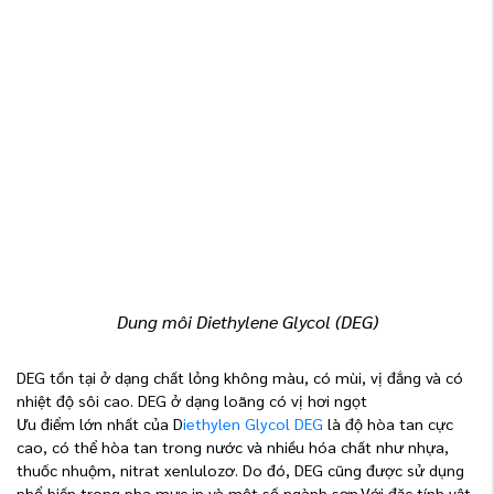
Dung môi Diethylene Glycol (DEG)
DEG tồn tại ở dạng chất lỏng không màu, có mùi, vị đắng và có
nhiệt độ sôi cao. DEG ở dạng loãng có vị hơi ngọt
Ưu điểm lớn nhất của D
iethylen Glycol DEG
là độ hòa tan cực
cao, có thể hòa tan trong nước và nhiều hóa chất như nhựa,
thuốc nhuộm, nitrat xenlulozơ. Do đó, DEG cũng được sử dụng
phổ biến trong pha mực in và một số ngành sơn.Với đặc tính vật