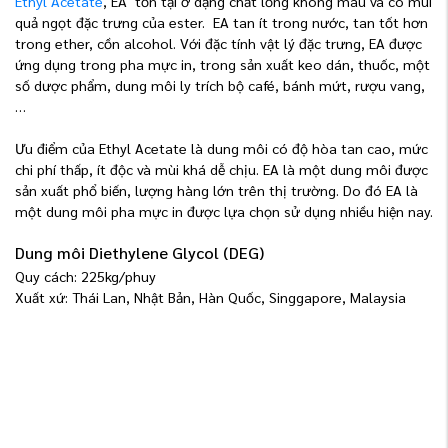
Ethyl Acetate
, EA tồn tại ở dạng chất lỏng không màu và có mùi
quả ngọt đặc trưng của ester. EA tan ít trong nước, tan tốt hơn
trong ether, cồn alcohol. Với đặc tính vật lý đặc trưng, EA được
ứng dụng trong pha mực in, trong sản xuất keo dán, thuốc, một
số dược phẩm, dung môi ly trích bộ café, bánh mứt, rượu vang,
…
Ưu điểm của Ethyl Acetate là dung môi có độ hòa tan cao, mức
chi phí thấp, ít độc và mùi khá dễ chịu. EA là một dung môi được
sản xuất phổ biến, lượng hàng lớn trên thị trường. Do đó EA là
một dung môi pha mực in được lựa chọn sử dụng nhiều hiện nay.
Dung môi Diethylene Glycol (DEG)
Quy cách: 225kg/phuy
Xuất xứ: Thái Lan, Nhật Bản, Hàn Quốc, Singgapore, Malaysia