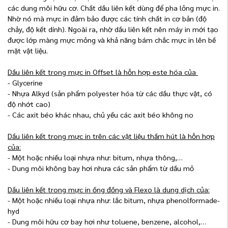
các dung môi hữu cơ. Chất dầu liên kết dùng để pha lỏng mực in.
Nhờ nó mà mực in đảm bảo được các tính chất in cơ bản (độ
chảy, độ kết dính). Ngoài ra, nhờ dầu liên kết nên máy in mới tạo
được lớp màng mực mỏng và khả năng bám chắc mực in lên bề
mặt vật liệu.
Dầu liên kết trong mực in Offset là hỗn hợp este hóa của
-
Glycerine
-
Nhựa Alkyd (sản phẩm polyester hóa từ các dầu thực vật, có
độ nhớt cao)
-
Các axit béo khác nhau, chủ yếu các axit béo không no
Dầu liên kết trong mực in trên các vật liệu thấm hút là hỗn hợp
của:
-
Một hoặc nhiều loại nhựa như: bitum, nhựa thông,…
-
Dung môi không bay hơi nhưa các sản phẩm từ dầu mỏ
Dầu liên kết trong mực in ống đồng và Flexo là dung dịch của:
-
Một hoặc nhiều loại nhựa như: lắc bitum, nhựa phenolformade-
hyd
-
Dung môi hữu cơ bay hơi như toluene, benzene, alcohol,…