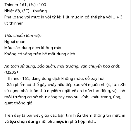
Thinner 161, (%)
: 100
Nhiệt độ, (°C)
: thường
Pha loãng với mực in với tỷ lệ: 1 lít mực in có thể pha với 1 ÷ 3
lít thinner.
Tiêu chuẩn làm việc
Ngoại quan
Màu sắc: dung dịch không màu
Không có váng trên bề mặt dung dịch
An toàn sử dụng, bảo quản, môi trường, vận chuyển hóa chất.
(MSDS)
- Thinner 161, dạng dung dịch không màu, dễ bay hơi
- Sản phẩm có thể gây cháy nếu tiếp xúc với nguồn nhiệt, lửa .Khi
sử dụng phải tuân thủ nghiêm ngặt về an toàn lao động, vệ sinh
môi trường cơ sở như: găng tay cao su, kính, khẩu trang, ủng,
quạt thông gió.
Trên đây là bài viết giúp các bạn tìm hiểu thêm thông tin
mực in
và lựa chọn dung môi pha mực in
phù hợp nhất.