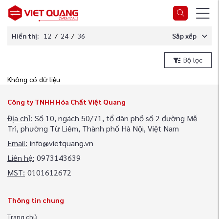
Hiển thị:
12
/
24
/
36
Sắp xếp
Bộ lọc
Không có dữ liệu
Công ty TNHH Hóa Chất Việt Quang
Địa chỉ:
Số 10, ngách 50/71, tổ dân phố số 2 đường Mễ
Trì, phường Từ Liêm, Thành phố Hà Nội, Việt Nam
Email:
info@vietquang.vn
Liên hệ:
0973143639
MST:
0101612672
Thông tin chung
Trang chủ