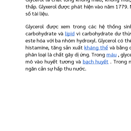
thấp. Glyxerol được phát hiện vào năm 1779. N
số tài liệu.
Glycerol được xem trong các hệ thống si
carbohydrate và 
lipid
 vì carbohydrate dư th
este hóa với ba nhóm hydroxyl. Glycerol có t
histamine, tăng sản xuất 
kháng thể
 và bằng 
phân loại là chất gây dị ứng. Trong 
máu
 , gly
mô vào huyết tương và 
bạch huyết
 . Trong 
ngăn cản sự hấp thu nước.