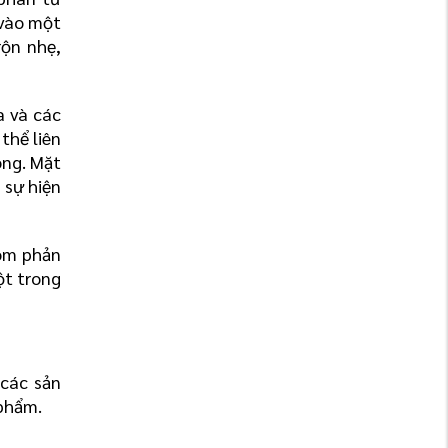
vào một 
ộn nhẹ, 
 và các 
 thể liên 
ng. Mặt 
sự hiện 
óm phản 
t trong 
ác sản 
 phẩm.