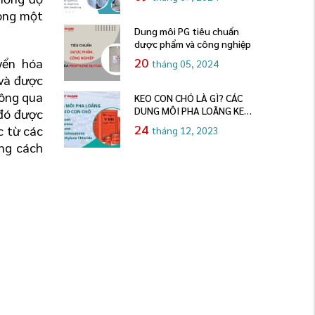
ong một 
Dung môi PG tiêu chuẩn
dược phẩm và công nghiệp
20
yển hóa 
tháng 05, 2024
và được 
ông qua 
KEO CON CHÓ LÀ GÌ? CÁC
DUNG MÔI PHA LOÃNG KEO
đó được 
CON CHÓ
24
 từ các 
tháng 12, 2023
ng cách 