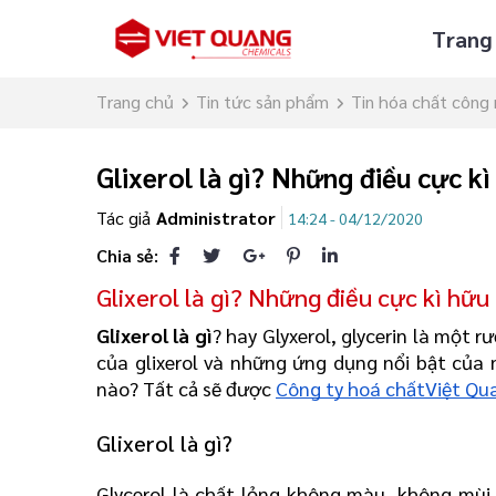
Trang
Trang chủ
Tin tức sản phẩm
Tin hóa chất công
Glixerol là gì? Những điều cực k
Tác giả
Administrator
14:24 - 04/12/2020
Chia sẻ:
Glixerol là gì? Những điều cực kì hữ
Glixerol là gì
? hay Glyxerol, glycerin là một 
của glixerol và những ứng dụng nổi bật của 
nào? Tất cả sẽ được 
Công ty hoá chấtViệt Qu
Glixerol là gì?
Glycerol là chất lỏng không màu, không mùi,