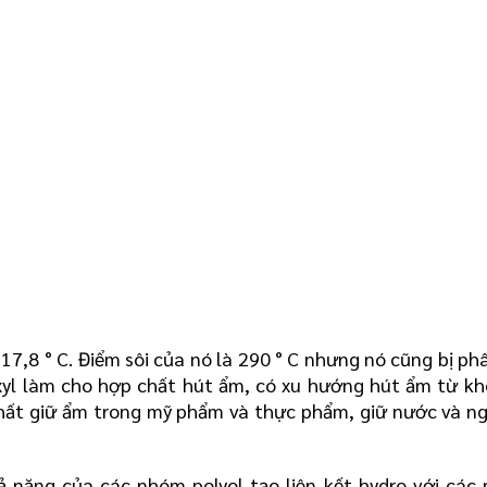
17,8 ° C. Điểm sôi của nó là 290 ° C nhưng nó cũng bị phâ
xyl làm cho hợp chất hút ẩm, có xu hướng hút ẩm từ khô
hất giữ ẩm trong mỹ phẩm và thực phẩm, giữ nước và ng
 năng của các nhóm polyol tạo liên kết hydro với các 