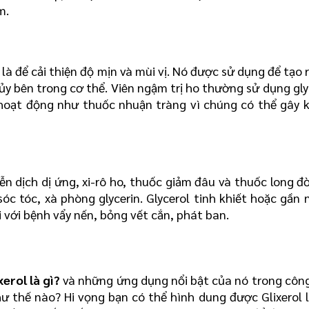
m.
à để cải thiện độ mịn và mùi vị. Nó được sử dụng để tạo r
y bên trong cơ thể. Viên ngậm trị ho thường sử dụng glyc
 hoạt động như thuốc nhuận tràng vì chúng có thể gây k
ễn dịch dị ứng, xi-rô ho, thuốc giảm đâu và thuốc long đ
 tóc, xà phòng glycerin. Glycerol tinh khiết hoặc gần n
i với bệnh vẩy nến, bỏng vết cắn, phát ban.
xerol là gì?
 và những ứng dụng nổi bật của nó trong công
thế nào? Hi vọng bạn có thể hình dung được Glixerol là