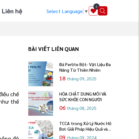
0
Liên hệ
Select Language
▼
BÀI VIẾT LIÊN QUAN
Đá Perlite Bột- Vật Liệu Đa
Năng Từ Thiên Nhiên
18
tháng 09, 2025
iều chế 
HÓA CHẤT DUNG MÔI VÀ
SỨC KHỎE CON NGƯỜI
như thế 
06
tháng 08, 2025
TCCA trong Xử Lý Nước Hồ
Bơi: Giải Pháp Hiệu Quả và
An Toàn
09
nồng độ 
tháng 09, 2024