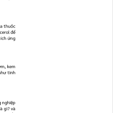
a thuốc 
erol để 
ích ứng 
ờm, kem 
hư tinh 
 nghiệp 
 gì? và 