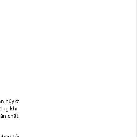
n hủy ở 
ng khí. 
ăn chất 
phân tử 