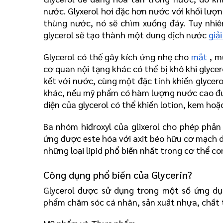
nước. Glyxerol hơi đặc hơn nước với khối lượng
thùng nước, nó sẽ chìm xuống đáy. Tuy nhiên
glycerol sẽ tạo thành một dung dịch nước 
giả
Glycerol có thể gây kích ứng nhẹ cho 
mắt
 , m
cơ quan nội tạng khác có thể bị khô khi glycer
kết với nước, cùng một đặc tính khiến glycer
khác, nếu mỹ phẩm có hàm lượng nước cao được
diện của glycerol có thể khiến lotion, kem hoặ
Ba nhóm hiđroxyl của glixerol cho phép phản
ứng được este hóa với axit béo hữu cơ mạch dà
những loại lipid phổ biến nhất trong cơ thể co
Công dụng phổ biến của Glycerin?
Glycerol được sử dụng trong một số ứng dụ
phẩm chăm sóc cá nhân, sản xuất nhựa, chất t