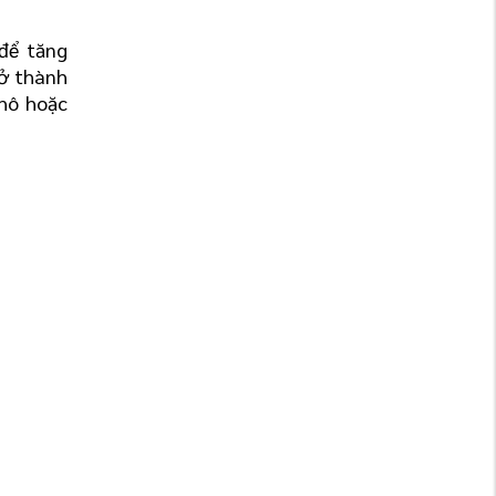
ể tăng 
ở thành 
hô hoặc 