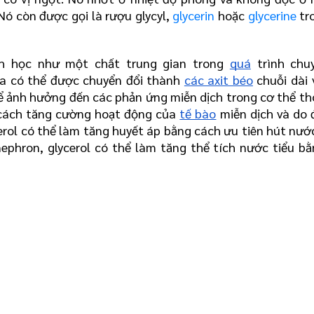
ó còn được gọi là rượu glycyl, 
glycerin
 hoặc 
glycerine
 tr
nh học như một chất trung gian trong 
quá
 trình chu
ừa có thể được chuyển đổi thành 
các axit béo
 chuỗi dài 
hể ảnh hưởng đến các phản ứng miễn dịch trong cơ thể th
cách tăng cường hoạt động của 
tế bào
 miễn dịch và do 
cerol có thể làm tăng huyết áp bằng cách ưu tiên hút nước
nephron, glycerol có thể làm tăng thể tích nước tiểu bằ