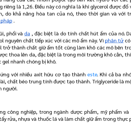
 riêng là 1,26. Điều này có nghĩa là khi glycerol được đổ 
, do khả năng hòa tan của nó, theo thời gian và với tr
i pháp
 .
ũi, phổi và 
da
 , đặc biệt là do tính chất hút ẩm của nó. Da
ol nguyên chất tiếp xúc với các mô ẩm này. Vì 
phân tử
 có
ol trở thành chất giữ ẩm tốt cũng làm khô các mô bên tro
 thoa lên da, đặc biệt là trong môi trường khô cằn, thì 
c gel nhanh chóng bị khô.
 ứng với nhiều axit hữu cơ tạo thành 
este
. Khi cả ba nh
i, chất béo trung tính được tạo thành. Triglyceride là mộ
n người.
ng công nghiệp, trong ngành dược phẩm, mỹ phẩm và c
ẩy rửa, nhựa và thuốc lá và làm chất giữ ẩm trong thực