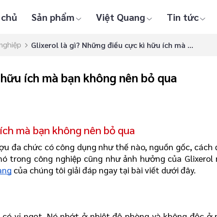
 chủ
Sản phẩm
Việt Quang
Tin tức
 nghiệp
Glixerol là gì? Những điều cực kì hữu ích mà ...
ì hữu ích mà bạn không nên bỏ qua
u ích mà bạn không nên bỏ qua
rượu đa chức có công dụng như thế nào, nguồn gốc, cách đ
nó trong công nghiệp cũng như ảnh hưởng của Glixerol 
ang
 của chúng tôi giải đáp ngay tại bài viết dưới đây.
 có vị ngọt. Nó nhớt ở nhiệt độ phòng và không độc ở 