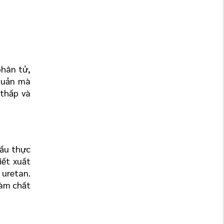
hân tử, 
quản mà 
 thấp và 
ầu thực 
ết xuất 
uretan. 
àm chất 